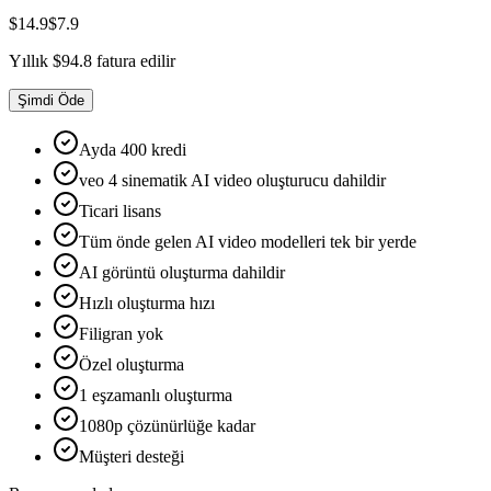
$14.9
$7.9
Yıllık $94.8 fatura edilir
Şimdi Öde
Ayda
400
kredi
veo 4 sinematik AI video oluşturucu dahildir
Ticari lisans
Tüm önde gelen AI video modelleri tek bir yerde
AI görüntü oluşturma dahildir
Hızlı oluşturma hızı
Filigran yok
Özel oluşturma
1
eşzamanlı oluşturma
1080
p çözünürlüğe kadar
Müşteri desteği