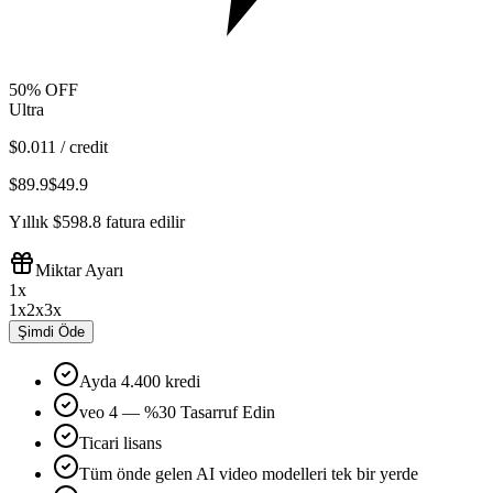
50% OFF
Ultra
$
0.011
/ credit
$89.9
$49.9
Yıllık $598.8 fatura edilir
Miktar Ayarı
1
x
1
x
2
x
3
x
Şimdi Öde
Ayda
4
.
400
kredi
veo 4 — %30 Tasarruf Edin
Ticari lisans
Tüm önde gelen AI video modelleri tek bir yerde