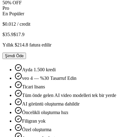
50% OFF
Pro
En Popüler
$
0.012
/ credit
$35.9
$17.9
Yıllık $214.8 fatura edilir
Şimdi Öde
Ayda
1
.
500
kredi
veo 4 — %30 Tasarruf Edin
Ticari lisans
Tüm önde gelen AI video modelleri tek bir yerde
AI görüntü oluşturma dahildir
Öncelikli oluşturma hızı
Filigran yok
Özel oluşturma