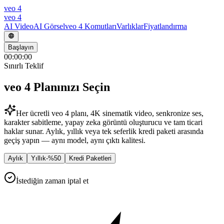
veo 4
veo 4
AI Video
AI Görsel
veo 4 Komutları
Varlıklar
Fiyatlandırma
Başlayın
00
:
00
:
00
Sınırlı Teklif
veo 4 Planınızı Seçin
Her ücretli veo 4 planı, 4K sinematik video, senkronize ses,
karakter sabitleme, yapay zeka görüntü oluşturucu ve tam ticari
haklar sunar. Aylık, yıllık veya tek seferlik kredi paketi arasında
geçiş yapın — aynı model, aynı çıktı kalitesi.
Aylık
Yıllık
-
%50
Kredi Paketleri
İstediğin zaman iptal et