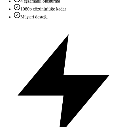
4
eşzamanlı oluşturma
1080
p çözünürlüğe kadar
Müşteri desteği