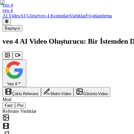
veo 4
veo 4
AI Video
AI Görsel
veo 4 Komutları
Varlıklar
Fiyatlandırma
Başlayın
veo 4 AI Video Oluşturucu: Bir İstemden
Veo 4
Çoklu Referans
Metin-Video
Görüntü-Video
Mod
Fast
Pro
Referans Varlıklar