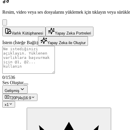
Resim, video veya ses dosyalarını yüklemek için tıklayın veya sürükl
Varlık Kütüphanesi
Yapay Zeka Portreleri
İstem
(İsteğe Bağlı)
Yapay Zeka ile Oluştur
0
/
1536
Ses Oluştur
Gelişmiş
720P
|
4
s
|
16:9
x
1