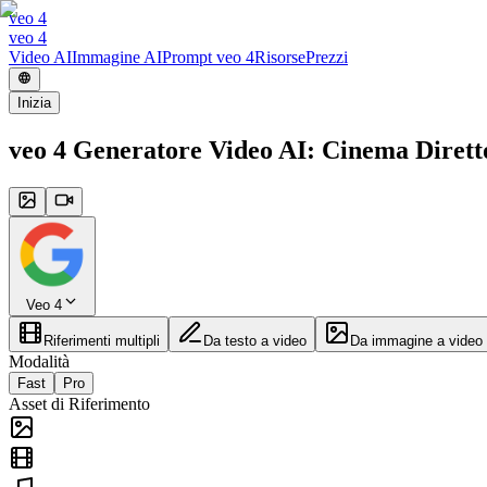
veo 4
veo 4
Video AI
Immagine AI
Prompt veo 4
Risorse
Prezzi
Inizia
veo 4 Generatore Video AI: Cinema Diret
Veo 4
Riferimenti multipli
Da testo a video
Da immagine a video
Modalità
Fast
Pro
Asset di Riferimento