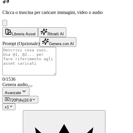
Clicca o trascina per caricare immagini, video o audio
Libreria Asset
Ritratti AI
Prompt
(Opzionale)
Genera con AI
0
/
1536
Genera audio
Avanzate
720P
|
4
s
|
16:9
x
1