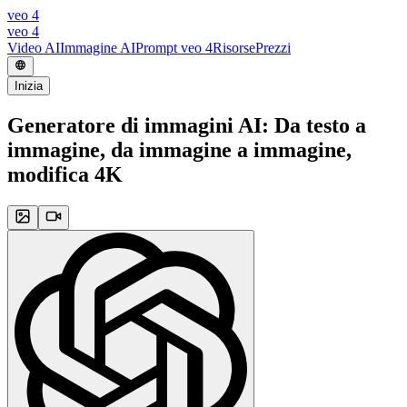
veo 4
veo 4
Video AI
Immagine AI
Prompt veo 4
Risorse
Prezzi
Inizia
Generatore di immagini AI: Da testo a
immagine, da immagine a immagine,
modifica 4K