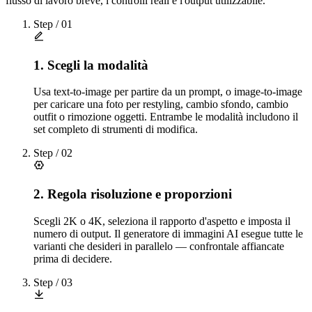
flusso di lavoro breve, i controlli reali e l'output utilizzabile.
Step /
01
1. Scegli la modalità
Usa text-to-image per partire da un prompt, o image-to-image
per caricare una foto per restyling, cambio sfondo, cambio
outfit o rimozione oggetti. Entrambe le modalità includono il
set completo di strumenti di modifica.
Step /
02
2. Regola risoluzione e proporzioni
Scegli 2K o 4K, seleziona il rapporto d'aspetto e imposta il
numero di output. Il generatore di immagini AI esegue tutte le
varianti che desideri in parallelo — confrontale affiancate
prima di decidere.
Step /
03