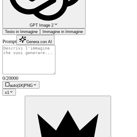
GPT Image 2
Testo in Immagine
Immagine in Immagine
Prompt
Genera con AI
0
/
20000
auto
|
1K
|
PNG
x
1