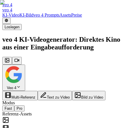
veo 4
veo 4
KI-Video
KI-Bild
veo 4 Prompts
Assets
Preise
Loslegen
veo 4 KI-Videogenerator: Direktes Kino
aus einer Eingabeaufforderung
Veo 4
Multi-Referenz
Text zu Video
Bild zu Video
Modus
Fast
Pro
Referenz-Assets