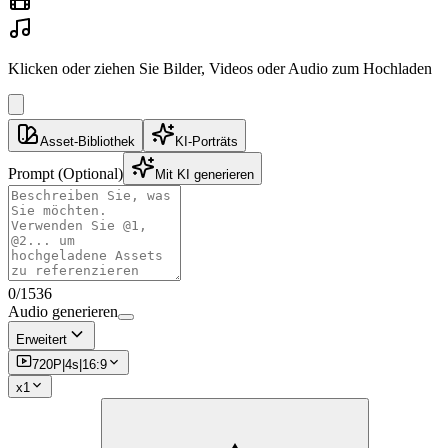
Klicken oder ziehen Sie Bilder, Videos oder Audio zum Hochladen
Asset-Bibliothek
KI-Porträts
Prompt
(Optional)
Mit KI generieren
0
/
1536
Audio generieren
Erweitert
720P
|
4
s
|
16:9
x
1