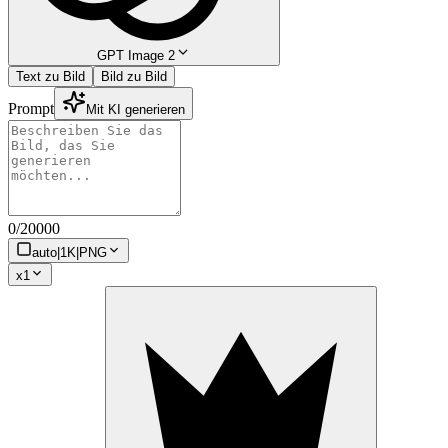
GPT Image 2
Text zu Bild
Bild zu Bild
Prompt
Mit KI generieren
0
/
20000
auto
|
1K
|
PNG
x
1