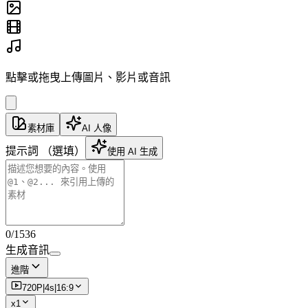
點擊或拖曳上傳圖片、影片或音訊
素材庫
AI 人像
提示詞
（選填）
使用 AI 生成
0
/
1536
生成音訊
進階
720P
|
4
s
|
16:9
x
1